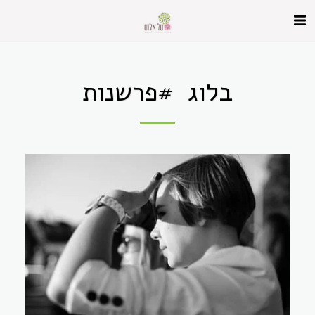
בלוג #פרשנות